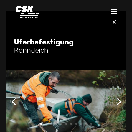
x
Uferbefestigung
Rönndeich